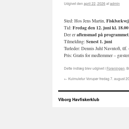
Udgivet den
april 22, 2026
af
admin
Fiskbækvej 
Sted: Hos Jens Martin,
Fredag den 12. juni kl. 18.00
Tid:
aftensmad på programmet
Der er
Senest 1. juni
Tilmelding:
Turleder: Dennis Juhl Navntoft, tlf.
Pris: Gratis for medlemmer – gæster
Dette indlæg blev udgivet i
Foreningen
. 
←
Kulmuletur Vorupør fredag 7. august 2
Viborg Havfiskerklub