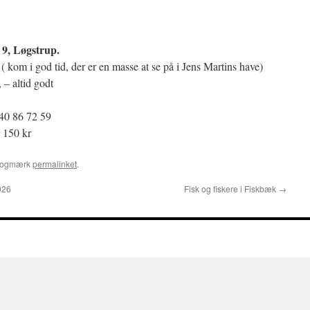
9, Løgstrup.
( kom i god tid, der er en masse at se på i Jens Martins have)
, – altid godt
 40 86 72 59
 150 kr
Bogmærk
permalinket
.
026
Fisk og fiskere i Fiskbæk
→