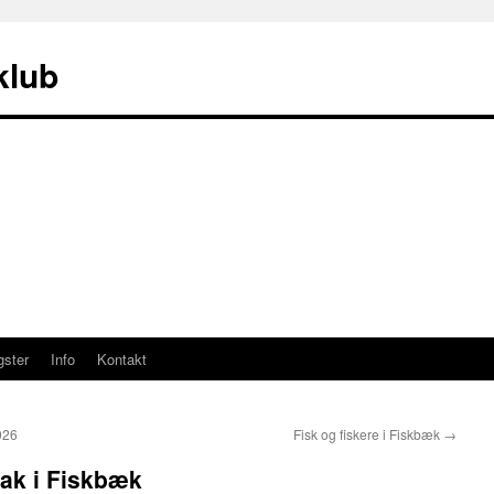
klub
gster
Info
Kontakt
026
Fisk og fiskere i Fiskbæk
→
ak i Fiskbæk