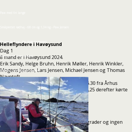
Paw med fin lange
Småplettet rødhaj - 68 cm og 1,34 kg - Paw Jensen
Klulmule 4 kg - Kaj Aage Jespersen
Helleflyndere i Havøysund
Dag 1
Kanalen til Grønnefjord
8 mand er i Havøysund 2024.
Erik Sandy, Helge Bruhn, Henrik Møller, Henrik Winkler,
Mogens Jensen, Lars Jensen, Michael Jensen og Thomas
Blåstak - Finn Godsk Madsen
Navntoft
Vi tog af sted tirsdag den 6. august kl. 06.30 fra Århus
lufthavn og landede i Alta lufthavn kl. 14,25 derefter kørte
vi i ca. 4 timer medregnet tissepauser.
Klokken ca. 19,00 var vi i Havøysund.
Dag 2
Første fiskedag og vejret er godt ca. 20 grader og ingen
vind.