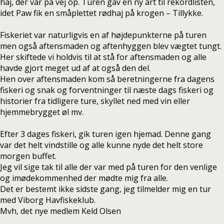
haj, der var på vej op. Turen gav en ny art til rekordlisten,
idet Paw fik en småplettet rødhaj på krogen – Tillykke.
Fiskeriet var naturligvis en af højdepunkterne på turen
men også aftensmaden og aftenhyggen blev vægtet tungt.
Her skiftede vi holdvis til at stå for aftensmaden og alle
havde gjort meget ud af at også den del.
Hen over aftensmaden kom så beretningerne fra dagens
fiskeri og snak og forventninger til næste dags fiskeri og
historier fra tidligere ture, skyllet ned med vin eller
hjemmebrygget øl mv.
Efter 3 dages fiskeri, gik turen igen hjemad. Denne gang
var det helt vindstille og alle kunne nyde det helt store
morgen buffet.
Jeg vil sige tak til alle der var med på turen for den venlige
og imødekommenhed der mødte mig fra alle.
Det er bestemt ikke sidste gang, jeg tilmelder mig en tur
med Viborg Havfiskeklub.
Mvh, det nye medlem Keld Olsen