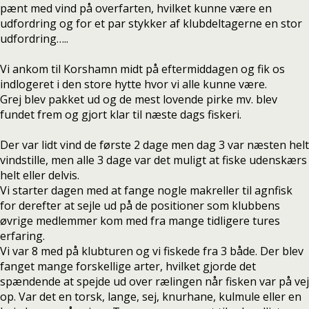
pænt med vind på overfarten, hvilket kunne være en
udfordring og for et par stykker af klubdeltagerne en stor
udfordring…..
Vi ankom til Korshamn midt på eftermiddagen og fik os
indlogeret i den store hytte hvor vi alle kunne være.
Grej blev pakket ud og de mest lovende pirke mv. blev
fundet frem og gjort klar til næste dags fiskeri.
Der var lidt vind de første 2 dage men dag 3 var næsten helt
vindstille, men alle 3 dage var det muligt at fiske udenskærs
helt eller delvis.
Vi starter dagen med at fange nogle makreller til agnfisk
for derefter at sejle ud på de positioner som klubbens
øvrige medlemmer kom med fra mange tidligere tures
erfaring.
Vi var 8 med på klubturen og vi fiskede fra 3 både. Der blev
fanget mange forskellige arter, hvilket gjorde det
spændende at spejde ud over rælingen når fisken var på vej
op. Var det en torsk, lange, sej, knurhane, kulmule eller en