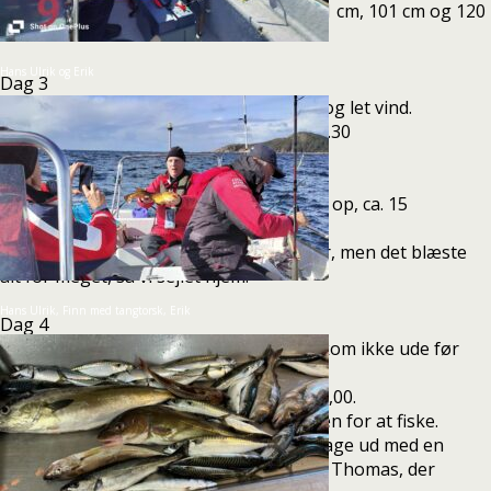
Der blev fanget 3 stk helleflyndere på 91 cm, 101 cm og 120
cm.
Hans Ulrik og Erik
Dag 3
Godt fiskevejr fra morgen af med 22 gr og let vind.
Vi tog over til lysgrund og fiskede fra 06.30
Der blev fanget 2 stk. helleflynder.
1 stk på 103 cm og 1 stk på 106 cm.
Efter nogle timer begyndte det at blæse op, ca. 15
sekundmeter og vi sejlede hjem ad.
Vi prøvede nogle andre steder hjemover, men det blæste
alt for meget, så vi sejlet hjem.
Hans Ulrik, Finn med tangtorsk, Erik
Dag 4
Det blæste ca 16 sekundet meter, så vi kom ikke ude før
sidste på dagen
Derfor spiste vi tidlig aftensmad ca kl 16,00.
Kl 17,00 sejlede vi igen over til lysgrunden for at fiske.
Kl ca 18,00 begyndte fiskeriet og båd 1 lage ud med en
Helleflynder på 1,47 cm ca 48 kg, det var Thomas, der