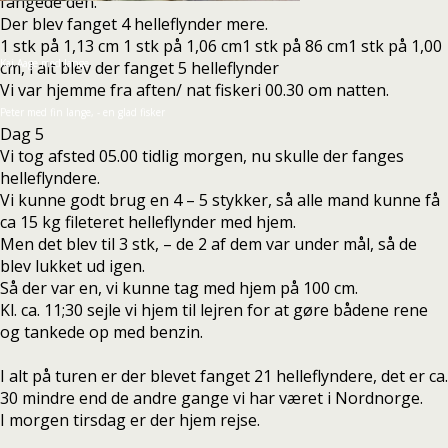
fangede den.
Der blev fanget 4 helleflynder mere.
1 stk på 1,13 cm 1 stk på 1,06 cm1 stk på 86 cm1 stk på 1,00
Kaj Aage med lange
cm, i alt blev der fanget 5 helleflynder
Vi var hjemme fra aften/ nat fiskeri 00.30 om natten.
Peter med fin lange, - en glad fisker
Dag 5
Vi tog afsted 05.00 tidlig morgen, nu skulle der fanges
helleflyndere.
Vi kunne godt brug en 4 – 5 stykker, så alle mand kunne få
ca 15 kg fileteret helleflynder med hjem.
Men det blev til 3 stk, – de 2 af dem var under mål, så de
blev lukket ud igen.
Så der var en, vi kunne tag med hjem på 100 cm.
Kl. ca. 11;30 sejle vi hjem til lejren for at gøre bådene rene
og tankede op med benzin.
I alt på turen er der blevet fanget 21 helleflyndere, det er ca.
30 mindre end de andre gange vi har været i Nordnorge.
I morgen tirsdag er der hjem rejse.