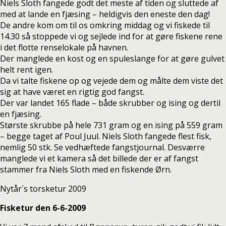
Niels Sloth fangede godt det meste af tiden og sluttede af
med at lande en fjæsing – heldigvis den eneste den dag!
De andre kom om til os omkring middag og vi fiskede til
14.30 så stoppede vi og sejlede ind for at gøre fiskene rene
i det flotte renselokale på havnen.
Der manglede en kost og en spuleslange for at gøre gulvet
helt rent igen.
Da vi talte fiskene op og vejede dem og målte dem viste det
sig at have været en rigtig god fangst.
Der var landet 165 flade – både skrubber og ising og dertil
en fjæsing.
Største skrubbe på hele 731 gram og en ising på 559 gram
– begge taget af Poul Juul. Niels Sloth fangede flest fisk,
nemlig 50 stk. Se vedhæftede fangstjournal. Desværre
manglede vi et kamera så det billede der er af fangst
stammer fra Niels Sloth med en fiskende Ørn.
Nytår´s torsketur 2009
Fisketur den 6-6-2009