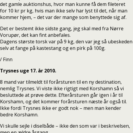
det gamle auktionshus, hvor man kunne få dem fileteret
for 10 kr pr kg, hvis man ikke selv har lyst til det, når man
kommer hjem, – det var der mange som benyttede sig af.
Det er bestemt ikke sidste gang, jeg skal med fra Nørre
Vorupør, det kan fint anbefales.
Dagens største torsk var på 9 kg, den var jeg så ubeskeden
selv at fange på kastestang og en pirk på 100g.
/ Finn
Trysnes uge 17. år 2010.
8 mand var tilmeldt til forårsturen til en ny destination,
nemlig Trysnes. Vi viste ikke rigtigt med Korshamn så vi
besluttede at prøve dette. Efterårsturen går igen i år til
Korshamn, og det kommer forårsturen næste år også til.
Ikke fordi Trysnes ikke er godt nok – men man kender
bedre Korshamn.
Vi skulle sejle i diselbåde – ikke den som var i beskrivelsen,
men en ældre årgang.