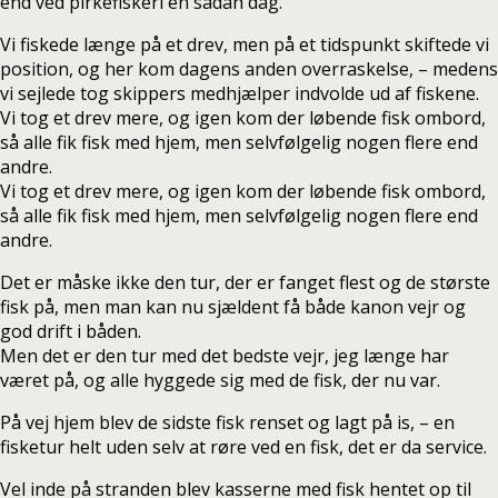
end ved pirkefiskeri en sådan dag.
Vi fiskede længe på et drev, men på et tidspunkt skiftede vi
position, og her kom dagens anden overraskelse, – medens
vi sejlede tog skippers medhjælper indvolde ud af fiskene.
Vi tog et drev mere, og igen kom der løbende fisk ombord,
så alle fik fisk med hjem, men selvfølgelig nogen flere end
andre.
Vi tog et drev mere, og igen kom der løbende fisk ombord,
så alle fik fisk med hjem, men selvfølgelig nogen flere end
andre.
Det er måske ikke den tur, der er fanget flest og de største
fisk på, men man kan nu sjældent få både kanon vejr og
god drift i båden.
Men det er den tur med det bedste vejr, jeg længe har
været på, og alle hyggede sig med de fisk, der nu var.
På vej hjem blev de sidste fisk renset og lagt på is, – en
fisketur helt uden selv at røre ved en fisk, det er da service.
Vel inde på stranden blev kasserne med fisk hentet op til