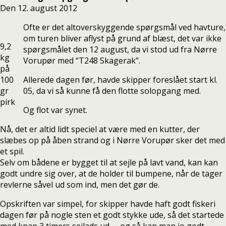
Den 12. august 2012
Ofte er det altoverskyggende spørgsmål ved havture,
om turen bliver aflyst på grund af blæst, det var ikke
9,2
spørgsmålet den 12 august, da vi stod ud fra Nørre
kg
Vorupør med “T248 Skagerak”.
på
100
Allerede dagen før, havde skipper foreslået start kl.
gr
05, da vi så kunne få den flotte solopgang med.
pirk
Og flot var synet.
Nå, det er altid lidt speciel at være med en kutter, der
slæbes op på åben strand og i Nørre Vorupør sker det med
et spil.
Selv om bådene er bygget til at sejle på lavt vand, kan kan
godt undre sig over, at de holder til bumpene, når de tager
revlerne såvel ud som ind, men det gør de.
Opskriften var simpel, for skipper havde haft godt fiskeri
dagen før på nogle sten et godt stykke ude, så det startede