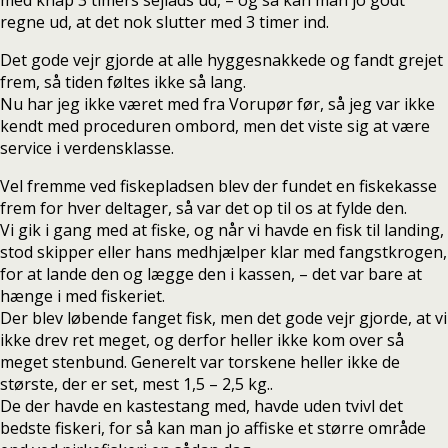
med knap 3 timers sejlads ud, – og så kan man jo godt
regne ud, at det nok slutter med 3 timer ind.
Det gode vejr gjorde at alle hyggesnakkede og fandt grejet
frem, så tiden føltes ikke så lang.
Nu har jeg ikke været med fra Vorupør før, så jeg var ikke
kendt med proceduren ombord, men det viste sig at være
service i verdensklasse.
Vel fremme ved fiskepladsen blev der fundet en fiskekasse
frem for hver deltager, så var det op til os at fylde den.
Vi gik i gang med at fiske, og når vi havde en fisk til landing,
stod skipper eller hans medhjælper klar med fangstkrogen,
for at lande den og lægge den i kassen, – det var bare at
hænge i med fiskeriet.
Der blev løbende fanget fisk, men det gode vejr gjorde, at vi
ikke drev ret meget, og derfor heller ikke kom over så
meget stenbund. Generelt var torskene heller ikke de
største, der er set, mest 1,5 – 2,5 kg..
De der havde en kastestang med, havde uden tvivl det
bedste fiskeri, for så kan man jo affiske et større område