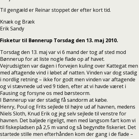
Til gengæld er Reinar stoppet der efter kort tid.
Knæk og Bræk
Erik Sandy
Fisketur til Bønnerup Torsdag den 13. maj 2010.
Torsdag den 13. maj var vi 6 mand der tog af sted mod
Bønnerup for at liste nogle flade op af havet.
Vejrudsigten var dagen i forvejen kuling over Kattegat men
med aftagende vind i løbet af natten. Vinden var dog stadig
i nordlig retning – ikke for godt men vinden var aftagende
og vi stævnede ud ved 9 tiden, efter at vi havde været i
Fausing og forsyne os med børsteorm.
I Bønnerup var der stadig få sandorm at købe.
Henry, Poul og Frits sejlede til højre ud af havnen, medens
Niels Sloth, Knud Erik og jeg selv sejlede til venstre for
havnen. Det baljede rigeligt, men med langsom fart kom vi
til fiskepladsen på 2,5 m vand og så begyndte fiskeriet. Det
startede stille men efterhånden kom der gang i de flade –