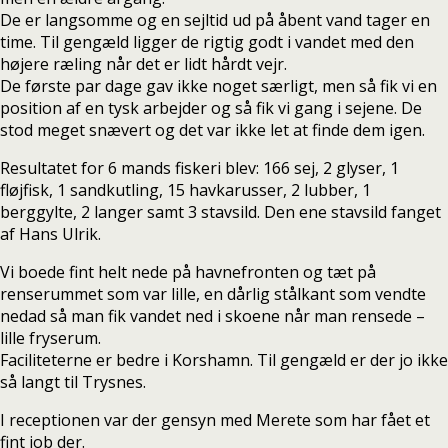
De er langsomme og en sejltid ud på åbent vand tager en
time. Til gengæld ligger de rigtig godt i vandet med den
højere ræling når det er lidt hårdt vejr.
De første par dage gav ikke noget særligt, men så fik vi en
position af en tysk arbejder og så fik vi gang i sejene. De
stod meget snævert og det var ikke let at finde dem igen.
Resultatet for 6 mands fiskeri blev: 166 sej, 2 glyser, 1
fløjfisk, 1 sandkutling, 15 havkarusser, 2 lubber, 1
berggylte, 2 langer samt 3 stavsild. Den ene stavsild fanget
af Hans Ulrik.
Vi boede fint helt nede på havnefronten og tæt på
renserummet som var lille, en dårlig stålkant som vendte
nedad så man fik vandet ned i skoene når man rensede –
lille fryserum.
Faciliteterne er bedre i Korshamn. Til gengæld er der jo ikke
så langt til Trysnes.
I receptionen var der gensyn med Merete som har fået et
fint job der.