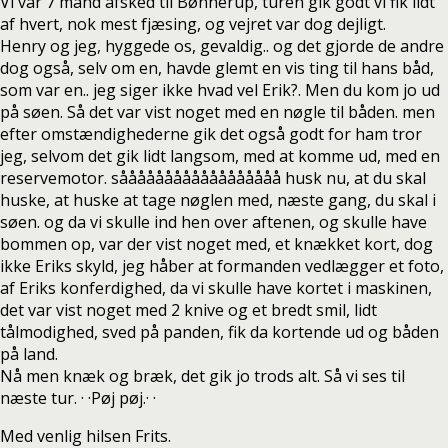
Vi var 7 mand afsked til Bønnerup, turen gik godt vi fik lidt
af hvert, nok mest fjæsing, og vejret var dog dejligt.
Henry og jeg, hyggede os, gevaldig.. og det gjorde de andre
dog også, selv om en, havde glemt en vis ting til hans båd,
som var en.. jeg siger ikke hvad vel Erik?. Men du kom jo ud
på søen. Så det var vist noget med en nøgle til båden. men
efter omstændighederne gik det også godt for ham tror
jeg, selvom det gik lidt langsom, med at komme ud, med en
reservemotor. såååååååååååååååååå husk nu, at du skal
huske, at huske at tage nøglen med, næste gang, du skal i
søen. og da vi skulle ind hen over aftenen, og skulle have
bommen op, var der vist noget med, et knækket kort, dog
ikke Eriks skyld, jeg håber at formanden vedlægger et foto,
af Eriks konferdighed, da vi skulle have kortet i maskinen,
det var vist noget med 2 knive og et bredt smil, lidt
tålmodighed, sved på panden, fik da kortende ud og båden
på land.
Nå men knæk og bræk, det gik jo trods alt. Så vi ses til
næste tur. · ·Pøj pøj.· ·
Med venlig hilsen Frits.