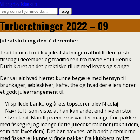
Viborg Havfiskerklub
Turberetninger 2022 – 09
Juleafslutning den 7. december
Traditionen tro blev juleafslutningen afholdt den første
tirsdag i december og traditionen tro havde Poul Henrik
Duch klaret alt det praktiske til ug med kryds og slange.
Der var alt hvad hjertet kunne begære med hensyn til
brunkager, æbleskiver, kaffe, the og hvad der ellers hører
et godt julearrangement til.
Vi spillede banko og årets topscorer blev Nicolaj
Navntoft, som viste, at han kan andet end hive en stor
stør i land. Blandt præmierne var der mange fine pakker
med fiskegrej og mange flotte juledekorationer (tak til dem,
som har lavet dem). Det bør nævnes, at blandt præmierne
med fiskegrej kunne vi finde pakker fra klubbens nyligt