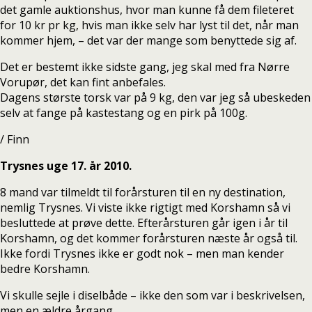
det gamle auktionshus, hvor man kunne få dem fileteret
for 10 kr pr kg, hvis man ikke selv har lyst til det, når man
kommer hjem, – det var der mange som benyttede sig af.
Det er bestemt ikke sidste gang, jeg skal med fra Nørre
Vorupør, det kan fint anbefales.
Dagens største torsk var på 9 kg, den var jeg så ubeskeden
selv at fange på kastestang og en pirk på 100g.
/ Finn
Trysnes uge 17. år 2010.
8 mand var tilmeldt til forårsturen til en ny destination,
nemlig Trysnes. Vi viste ikke rigtigt med Korshamn så vi
besluttede at prøve dette. Efterårsturen går igen i år til
Korshamn, og det kommer forårsturen næste år også til.
Ikke fordi Trysnes ikke er godt nok – men man kender
bedre Korshamn.
Vi skulle sejle i diselbåde – ikke den som var i beskrivelsen,
men en ældre årgang.