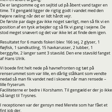
De er langsomme og en sejltid ud på åbent vand tager en
time. Til gengæld ligger de rigtig godt i vandet med den
højere ræling når det er lidt hårdt vejr.
De første par dage gav ikke noget særligt, men så fik vi en
position af en tysk arbejder og så fik vi gang i sejene. De
stod meget snævert og det var ikke let at finde dem igen.
Resultatet for 6 mands fiskeri blev: 166 sej, 2 glyser, 1
fløjfisk, 1 sandkutling, 15 havkarusser, 2 lubber, 1
berggylte, 2 langer samt 3 stavsild. Den ene stavsild fanget
af Hans Ulrik.
Vi boede fint helt nede på havnefronten og tæt på
renserummet som var lille, en dårlig stålkant som vendte
nedad så man fik vandet ned i skoene når man rensede –
lille fryserum.
Faciliteterne er bedre i Korshamn. Til gengæld er der jo ikke
så langt til Trysnes.
I receptionen var der gensyn med Merete som har fået et
fint job der.