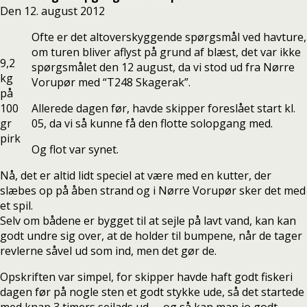
Den 12. august 2012
Ofte er det altoverskyggende spørgsmål ved havture,
om turen bliver aflyst på grund af blæst, det var ikke
9,2
spørgsmålet den 12 august, da vi stod ud fra Nørre
kg
Vorupør med “T248 Skagerak”.
på
100
Allerede dagen før, havde skipper foreslået start kl.
gr
05, da vi så kunne få den flotte solopgang med.
pirk
Og flot var synet.
Nå, det er altid lidt speciel at være med en kutter, der
slæbes op på åben strand og i Nørre Vorupør sker det med
et spil.
Selv om bådene er bygget til at sejle på lavt vand, kan kan
godt undre sig over, at de holder til bumpene, når de tager
revlerne såvel ud som ind, men det gør de.
Opskriften var simpel, for skipper havde haft godt fiskeri
dagen før på nogle sten et godt stykke ude, så det startede