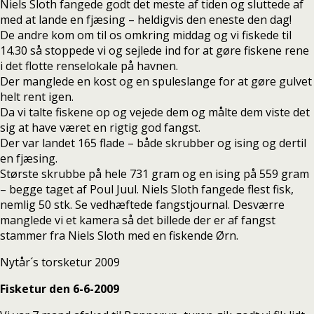
Niels Sloth fangede godt det meste af tiden og sluttede af
med at lande en fjæsing – heldigvis den eneste den dag!
De andre kom om til os omkring middag og vi fiskede til
14.30 så stoppede vi og sejlede ind for at gøre fiskene rene
i det flotte renselokale på havnen.
Der manglede en kost og en spuleslange for at gøre gulvet
helt rent igen.
Da vi talte fiskene op og vejede dem og målte dem viste det
sig at have været en rigtig god fangst.
Der var landet 165 flade – både skrubber og ising og dertil
en fjæsing.
Største skrubbe på hele 731 gram og en ising på 559 gram
– begge taget af Poul Juul. Niels Sloth fangede flest fisk,
nemlig 50 stk. Se vedhæftede fangstjournal. Desværre
manglede vi et kamera så det billede der er af fangst
stammer fra Niels Sloth med en fiskende Ørn.
Nytår´s torsketur 2009
Fisketur den 6-6-2009