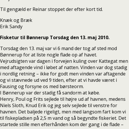
Til gengæld er Reinar stoppet der efter kort tid.
Knæk og Bræk
Erik Sandy
Fisketur til Bønnerup Torsdag den 13. maj 2010.
Torsdag den 13. maj var vi 6 mand der tog af sted mod
Bønnerup for at liste nogle flade op af havet.
Vejrudsigten var dagen i forvejen kuling over Kattegat men
med aftagende vind i løbet af natten. Vinden var dog stadig
i nordlig retning – ikke for godt men vinden var aftagende
og vi stævnede ud ved 9 tiden, efter at vi havde været i
Fausing og forsyne os med børsteorm.
I Bønnerup var der stadig få sandorm at købe.
Henry, Poul og Frits sejlede til højre ud af havnen, medens
Niels Sloth, Knud Erik og jeg selv sejlede til venstre for
havnen. Det baljede rigeligt, men med langsom fart kom vi
til fiskepladsen på 2,5 m vand og så begyndte fiskeriet. Det
startede stille men efterhånden kom der gang i de flade –