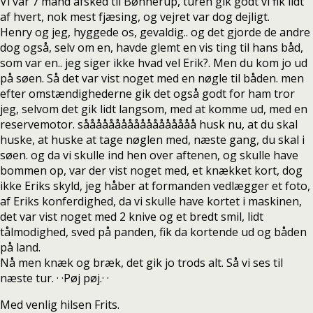
Vi var 7 mand afsked til Bønnerup, turen gik godt vi fik lidt
af hvert, nok mest fjæsing, og vejret var dog dejligt.
Henry og jeg, hyggede os, gevaldig.. og det gjorde de andre
dog også, selv om en, havde glemt en vis ting til hans båd,
som var en.. jeg siger ikke hvad vel Erik?. Men du kom jo ud
på søen. Så det var vist noget med en nøgle til båden. men
efter omstændighederne gik det også godt for ham tror
jeg, selvom det gik lidt langsom, med at komme ud, med en
reservemotor. såååååååååååååååååå husk nu, at du skal
huske, at huske at tage nøglen med, næste gang, du skal i
søen. og da vi skulle ind hen over aftenen, og skulle have
bommen op, var der vist noget med, et knækket kort, dog
ikke Eriks skyld, jeg håber at formanden vedlægger et foto,
af Eriks konferdighed, da vi skulle have kortet i maskinen,
det var vist noget med 2 knive og et bredt smil, lidt
tålmodighed, sved på panden, fik da kortende ud og båden
på land.
Nå men knæk og bræk, det gik jo trods alt. Så vi ses til
næste tur. · ·Pøj pøj.· ·
Med venlig hilsen Frits.