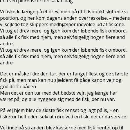
end ved pirkefiskeri en sådan dag.
Vi fiskede længe på et drev, men på et tidspunkt skiftede vi
position, og her kom dagens anden overraskelse, – medens
vi sejlede tog skippers medhjælper indvolde ud af fiskene.
Vi tog et drev mere, og igen kom der løbende fisk ombord,
så alle fik fisk med hjem, men selvfølgelig nogen flere end
andre.
Vi tog et drev mere, og igen kom der løbende fisk ombord,
så alle fik fisk med hjem, men selvfølgelig nogen flere end
andre.
Det er måske ikke den tur, der er fanget flest og de største
fisk på, men man kan nu sjældent få både kanon vejr og
god drift i båden.
Men det er den tur med det bedste vejr, jeg længe har
været på, og alle hyggede sig med de fisk, der nu var.
På vej hjem blev de sidste fisk renset og lagt på is, – en
fisketur helt uden selv at røre ved en fisk, det er da service.
Vel inde på stranden blev kasserne med fisk hentet op til