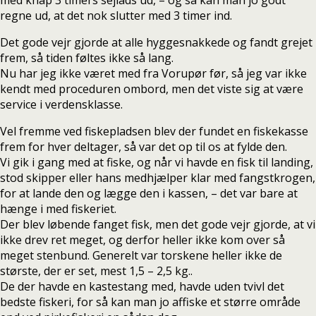
med knap 3 timers sejlads ud, – og så kan man jo godt
regne ud, at det nok slutter med 3 timer ind.
Det gode vejr gjorde at alle hyggesnakkede og fandt grejet
frem, så tiden føltes ikke så lang.
Nu har jeg ikke været med fra Vorupør før, så jeg var ikke
kendt med proceduren ombord, men det viste sig at være
service i verdensklasse.
Vel fremme ved fiskepladsen blev der fundet en fiskekasse
frem for hver deltager, så var det op til os at fylde den.
Vi gik i gang med at fiske, og når vi havde en fisk til landing,
stod skipper eller hans medhjælper klar med fangstkrogen,
for at lande den og lægge den i kassen, – det var bare at
hænge i med fiskeriet.
Der blev løbende fanget fisk, men det gode vejr gjorde, at vi
ikke drev ret meget, og derfor heller ikke kom over så
meget stenbund. Generelt var torskene heller ikke de
største, der er set, mest 1,5 – 2,5 kg..
De der havde en kastestang med, havde uden tvivl det
bedste fiskeri, for så kan man jo affiske et større område