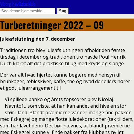
Viborg Havfiskerklub
Turberetninger 2022 – 09
Juleafslutning den 7. december
Traditionen tro blev juleafslutningen afholdt den første
tirsdag i december og traditionen tro havde Poul Henrik
Duch klaret alt det praktiske til ug med kryds og slange.
Der var alt hvad hjertet kunne begære med hensyn til
brunkager, æbleskiver, kaffe, the og hvad der ellers hører
et godt julearrangement til.
Vi spillede banko og årets topscorer blev Nicolaj
Navntoft, som viste, at han kan andet end hive en stor
stør i land. Blandt præmierne var der mange fine pakker
med fiskegrej og mange flotte juledekorationer (tak til dem,
som har lavet dem). Det bør nævnes, at blandt præmierne
med fiskegrej kunne vi finde pakker fra klubbens nyligt